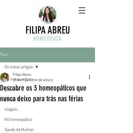
FILIPA ABREU
HOMEOPATA
Post
Os meus artigos
Filipa Abreu
Os meus artigos
21 de mai.
4 min de leitura
Descobre os 3 homeopáticos que
gravidez
nunca deixo para trás nas férias
Pediatria
Viagem
Kit homeopático
Saude da Mulher