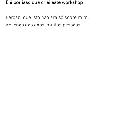
E é por isso que criei este workshop
Percebi que isto não era só sobre mim.
Ao longo dos anos, muitas pessoas 
foram-me perguntando exatamente isto:
“O que levas?”
“O que fazes nestas situações?”
“Como sabes o que dar?”
E foi por isso que decidi criar este 
workshop.
Para te ensinar exatamente isto:
o que observar, como interpretar 
sintoma, como agir nas situações mais 
comuns e o que faz sentido levares 
contigo
De forma simples, clara e  prática.