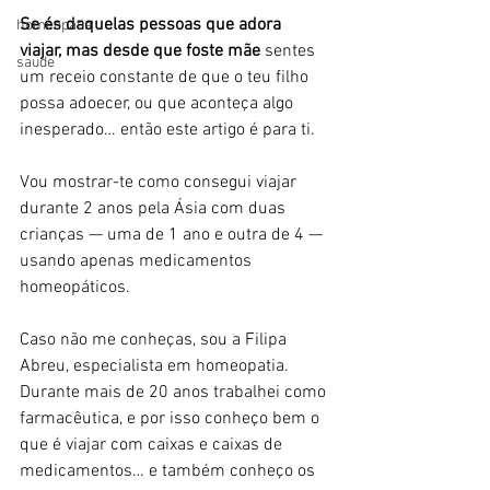
Se és daquelas pessoas que adora 
homeopatia
viajar, mas desde que foste mãe 
sentes 
saude
um receio constante de que o teu filho 
possa adoecer, ou que aconteça algo 
inesperado… então este artigo é para ti.
Vou mostrar-te como consegui viajar 
durante 2 anos pela Ásia com duas 
crianças — uma de 1 ano e outra de 4 — 
usando apenas medicamentos 
homeopáticos.
Caso não me conheças, sou a Filipa 
Abreu, especialista em homeopatia. 
Durante mais de 20 anos trabalhei como 
farmacêutica, e por isso conheço bem o 
que é viajar com caixas e caixas de 
medicamentos… e também conheço os 