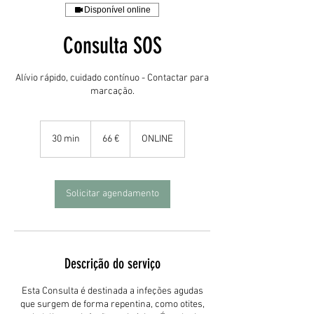
Disponível online
Consulta SOS
Alívio rápido, cuidado contínuo - Contactar para
marcação.
66
euros
30 min
3
66 €
ONLINE
0
m
i
n
Solicitar agendamento
Descrição do serviço
Esta Consulta é destinada a infeções agudas
que surgem de forma repentina, como otites,