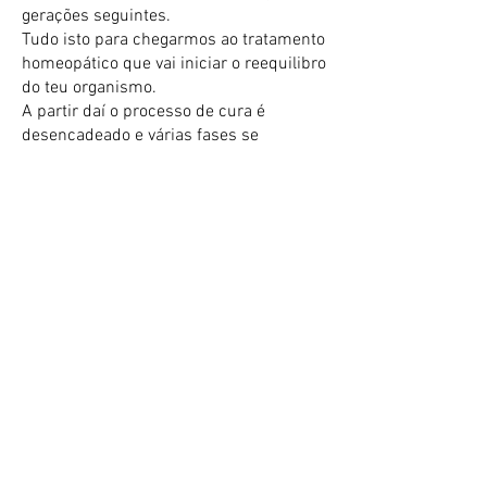
gerações seguintes.
Tudo isto para chegarmos ao tratamento
homeopático que vai iniciar o reequilibro
do teu organismo.
A partir daí o processo de cura é
desencadeado e várias fases se
seguirão dependendo da profundidade
do teu problema de saúde.
O TRATAMENTO HOMEOPÁTICO
O tratamento homeopático é um
processo personalizado, que requer
acompanhamento para garantir a
melhor evolução da sua saúde.
1ª Consulta
- Duração até 1h30 e tem
como objetivo compreender a sua
história clínica, sintomas e