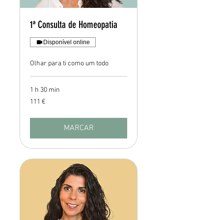
1ª Consulta de Homeopatia
Disponível online
Olhar para ti como um todo
1 h 30 min
111
111 €
euros
MARCAR