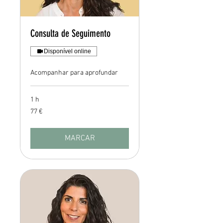
Consulta de Seguimento
Disponível online
Acompanhar para aprofundar
1 h
77
77 €
euros
MARCAR