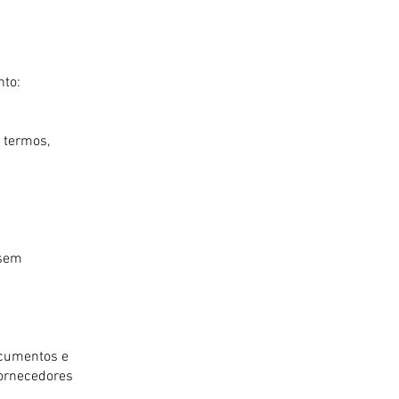
nto:
 termos,
 sem
documentos e
fornecedores