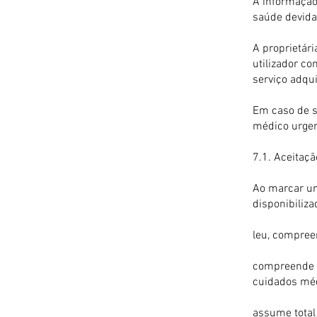
A informação
saúde devida
A proprietár
utilizador c
serviço adqui
Em caso de si
médico urgen
7.1. Aceitaç
Ao marcar um
disponibiliza
leu, compree
compreende q
cuidados mé
assume total