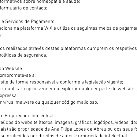
formativos sobre homeopatia e saúde;
formulário de contacto.
a e Serviços de Pagamento
nciona na plataforma WIX e utiliza os seguintes meios de pagame
s;
s realizados através destas plataformas cumprem os respetivos
olíticas de segurança.
 do Website
 compromete-se a:
bsite de forma responsável e conforme a legislação vigente;
r, duplicar, copiar, vender ou explorar qualquer parte do website
expressa;
r vírus, malware ou qualquer código malicioso.
e Propriedade Intelectual
eúdos do website (textos, imagens, gráficos, logótipos, vídeos, 
iais) são propriedade de Ana Filipa Lopes de Abreu ou dos seus 
e protegidos por direitos de autor e propriedade intelectual.