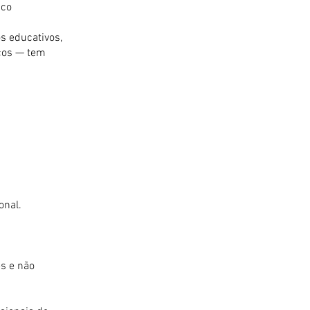
ico
s educativos,
icos — tem
onal.
s e não