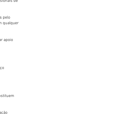
sionais de
s pelo
em qualquer
ar apoio
iço
bstituem
tação