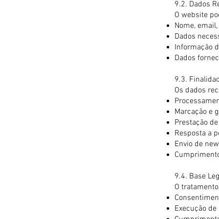
9.2. Dados R
O website po
Nome, email, 
Dados necess
Informação d
Dados forneci
9.3. Finalid
Os dados rec
Processamen
Marcação e g
Prestação de
Resposta a p
Envio de new
Cumprimento 
9.4. Base Le
O tratamento
Consentimento
Execução de 