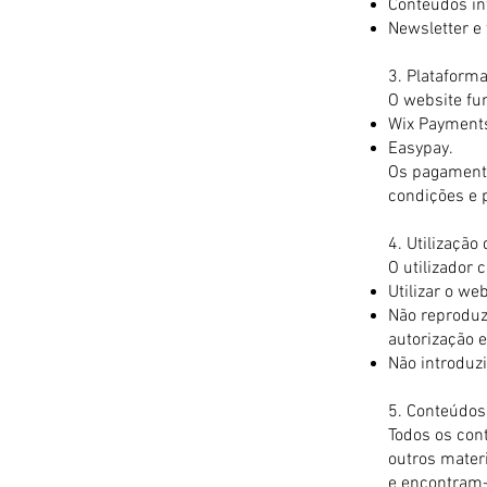
Conteúdos in
Newsletter e 
3. Plataform
O website fu
Wix Payment
Easypay.
Os pagamento
condições e p
4. Utilização
O utilizador
Utilizar o we
Não reproduzi
autorização 
Não introduzi
5. Conteúdos 
Todos os cont
outros mater
e encontram-s