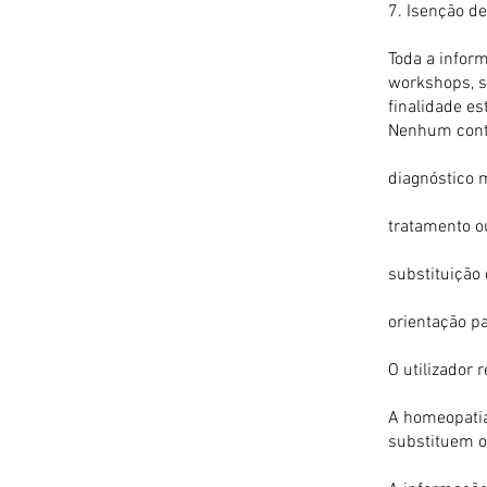
7.⁠ ⁠Isenção
Toda a inform
workshops, s
finalidade e
Nenhum conte
diagnóstico 
tratamento o
substituição
orientação p
O utilizador 
A homeopatia
substituem 