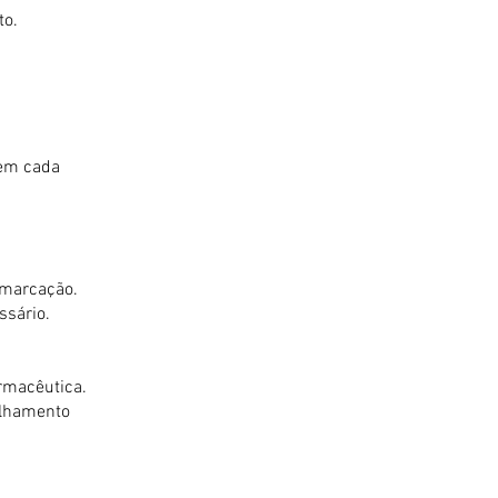
to.
 em cada
 marcação.
ssário.
rmacêutica.
elhamento