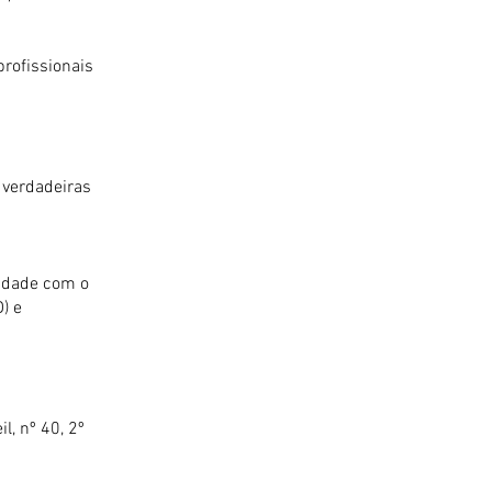
rofissionais
 verdadeiras
midade com o
) e
, nº 40, 2º