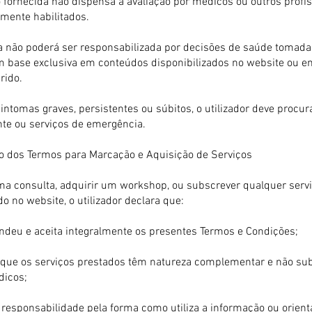
 fornecida não dispensa a avaliação por médicos ou outros profis
mente habilitados.
ia não poderá ser responsabilizada por decisões de saúde tomada
om base exclusiva em conteúdos disponibilizados no website ou 
rido.
ntomas graves, persistentes ou súbitos, o utilizador deve procur
te ou serviços de emergência.
ão dos Termos para Marcação e Aquisição de Serviços
a consulta, adquirir um workshop, ou subscrever qualquer serv
do no website, o utilizador declara que:
ndeu e aceita integralmente os presentes Termos e Condições;
ue os serviços prestados têm natureza complementar e não su
dicos;
 responsabilidade pela forma como utiliza a informação ou orien