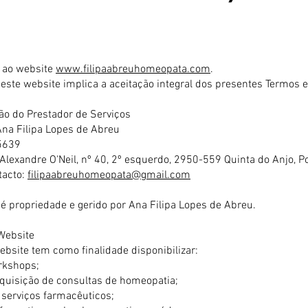
 ao website
www.filipaabreuhomeopata.com
.
deste website implica a aceitação integral dos presentes Termos 
ção do Prestador de Serviços
Ana Filipa Lopes de Abreu
5639
Alexandre O'Neil, nº 40, 2º esquerdo, 2950-559 Quinta do Anjo, P
tacto:
filipaabreuhomeopata@gmail.com
 é propriedade e gerido por Ana Filipa Lopes de Abreu.
 Website
ebsite tem como finalidade disponibilizar:
rkshops;
quisição de consultas de homeopatia;
 serviços farmacêuticos;