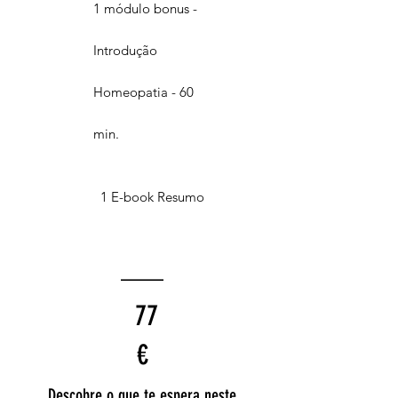
1 módulo bonus -
Introdução
Homeopatia - 60
min.
1 E-book Resumo
___
77
€
Descobre o que te espera neste