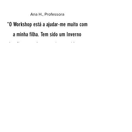
Ana H., Professora
"O Workshop está a ajudar-me muito com
a minha filha. Tem sido um Inverno
desafiante e a homeopatia tem sido uma
grande aliada. Os videos são excelentes e
a tabela do Ebook ajuda muito a identificar
os sintomas principais. Muito obrigada
por todo o acompanhamento."