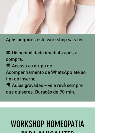
Após adquires este workshop vais
ter
📅 Disponibilidade imediata após a
compra.
💬 Acesso ao grupo de
Acompanhamento de WhatsApp até ao
fim do Inverno.
🎥 Aulas gravadas – vê e revê sempre
que quiseres. Duração de 90 min.
WORKSHOP HOMEOPATIA