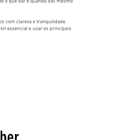
ente o que dar e quando dar, mesmo
os com clareza e tranquilidade.
t essencial e usar os principais
aber