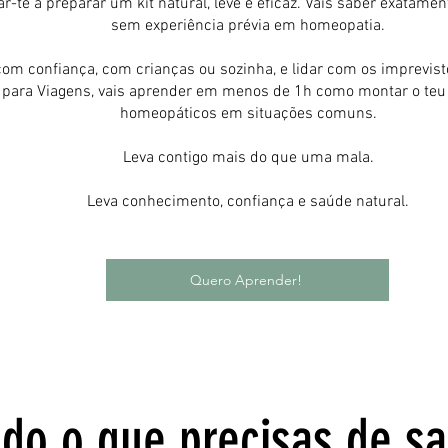
-te a preparar um kit natural, leve e eficaz. Vais saber exatam
sem experiência prévia em homeopatia.
com confiança, com crianças ou sozinha, e lidar com os imprevist
ara Viagens, vais aprender em menos de 1h como montar o teu ki
homeopáticos em situações comuns.
Leva contigo mais do que uma mala.
Leva conhecimento, confiança e saúde natural.
Quero Aprender!
do o que precisas de s