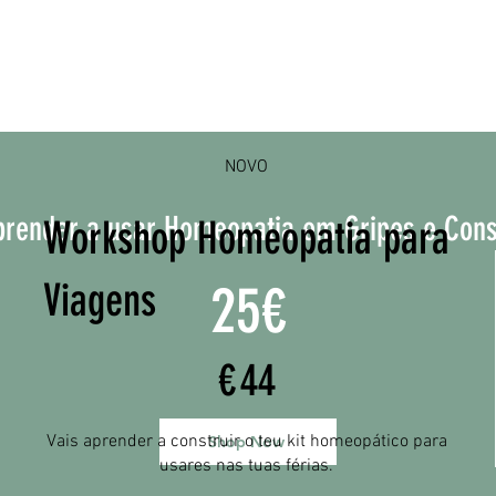
NOVO
prender a usar Homeopatia em Gripes e Cons
Workshop Homeopatia para
Viagens
25€
44 €
€
44
Vais aprender a construir o teu kit homeopático para
Shop Now
usares nas tuas férias.