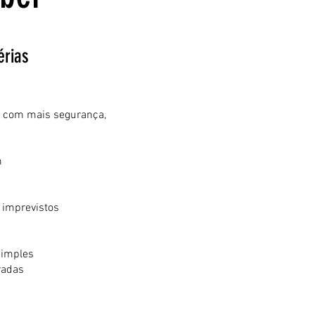
érias
ar com mais segurança,
m
imprevistos
simples
radas