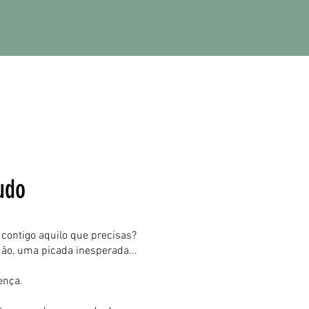
udo
 contigo aquilo que precisas?
dão, uma picada inesperada...
ença.